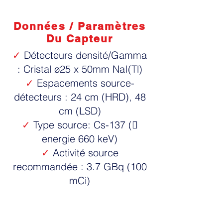
Données / Paramètres
Du Capteur
✓
Détecteurs densité/Gamma
: Cristal ø25 x 50mm NaI(Tl)
✓
Espacements source-
détecteurs : 24 cm (HRD), 48
cm (LSD)
✓
Type source: Cs-137 (
energie 660 keV)
✓
Activité source
recommandée : 3.7 GBq (100
mCi)