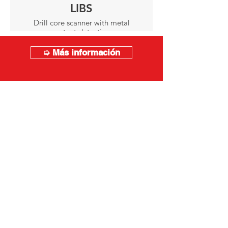
LIBS
Drill core scanner with metal
content detection.
➭ Más información
© LIM SAS.
Nuestras soluciones
Productos
Prestación de servicios
Oficina central
Francia Norte