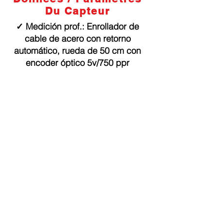
Du Capteur
✓ Medición prof.: Enrollador de
cable de acero con retorno
automático, rueda de 50 cm con
encoder óptico 5v/750 ppr
Condiciones de
perforación
✓ Diámetro de broca: HQ (96 mm)
y más