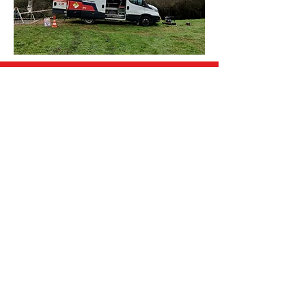
➭ KONTAKTIERE UNS
© LIM SAS.
Unsere Lösungen
Produkte
Dienstleistungen
Hauptsitz