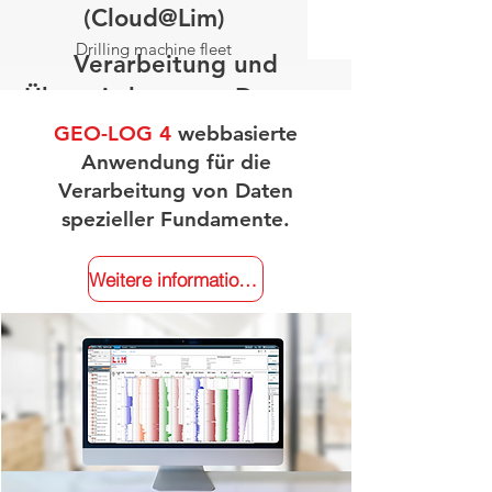
(Cloud@Lim)
Drilling machine fleet
Verarbeitung und
management.
Übermittlung von Daten :
Cloud@LIM
GEO-LOG 4
webbasierte
Anwendung für die
Verarbeitung von Daten
spezieller Fundamente.
Weitere informationen