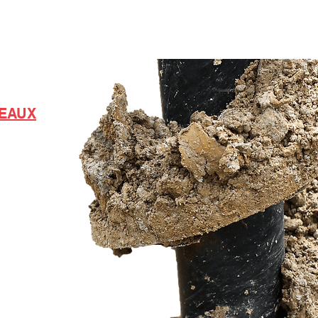
EAUX
ch
h