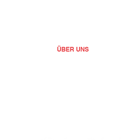
ÜBER UNS
Lim entwickelt, produziert und
vermarktet Messgeräte und
Lösungen für das Bohrwesen.