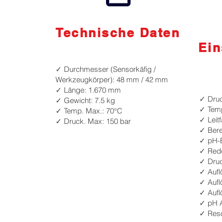
Technische Daten
Ein
✓ Durchmesser (Sensorkäfig /
Werkzeugkörper): 48 mm / 42 mm
✓ Länge: 1.670 mm
✓ Druc
✓ Gewicht: 7.5 kg
✓ Tempe
✓ Temp. Max.: 70°C
✓ Leit
✓ Druck. Max: 150 bar
✓ Bere
✓ pH-B
✓ Redo
✓ Druc
✓ Aufl
✓ Aufl
✓ Aufl
✓ pH A
✓ Reso