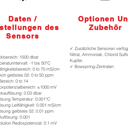
Daten /
Optionen U
stellungen des
Zubehör
Sensors
✓ Zusätzliche Sensoren verfüg
Nitrat, Ammoniak, Chlorid Sulfid
kbereich: 1500 dbar
Kupfer.
raturintervall: -1 bis 50°C
✓ Bowspring-Zentralen
fähigkeitsbereich: 0 to 70 mS/cm
ich gelöstes 02: 0 to 50 ppm
ereich: 0 to 14
xpotenzialbereich: ±1000 mV
kauflösung: 0.03 dbar
ösung Temperatur: 0.001°C
ösung Leitfähigkeit: 0.001 mS/cm
ösung gelöstes 02: 0.01 ppm
uflösung: 0.001
lution Redoxpotenzial: 0.1 mV