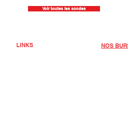
Voir toutes les sondes
LINKS
NOS BUR
Unsere Lösungen
Hauptsitz
Produkte
Nordfrankrei
Dienstleistungen
Südfrankreic